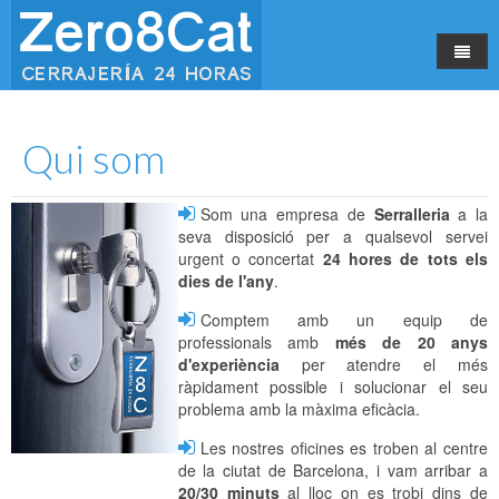
Inici
Qui som
Serveis
Qui som
Som una empresa de
Serralleria
a la
seva disposició per a qualsevol servei
Contacte
urgent o concertat
24 hores de tots els
dies de l'any
.
(ESP)
Comptem amb un equip de
professionals amb
més de 20 anys
d'experiència
per atendre el més
ràpidament possible i solucionar el seu
problema amb la màxima eficàcia.
Les nostres oficines es troben al centre
de la ciutat de Barcelona, i vam arribar a
20/30 minuts
al lloc on es trobi dins de