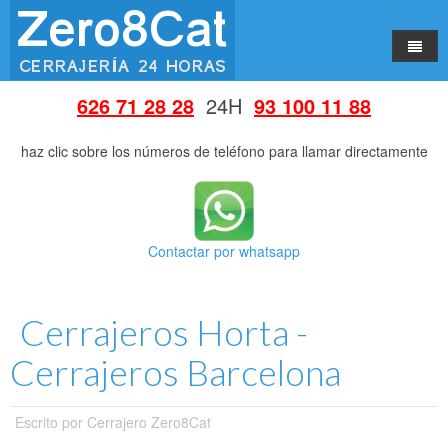
Inicio
626 71 28 28
24H
93 100 11 88
Servicios
haz clic sobre los números de teléfono para llamar directamente
Consejos
Bombines de Seguridad
Barrios
Escudos Protectores
Contactar por whatsapp
Poblaciones
Aperturas 24 Horas
Cerrajeros Eixample
Quienes somos
Bombines y Cerraduras
Cerrajeros Sants
Cerrajeros L'Hospitalet de Llobregat
Cerrajeros Horta -
Contacto
Seguridad y Estética
Cerrajeros Hostafrancs
Cerrajeros Cornella de Llobregat
Cerrajeros Barcelona
Persianas
Cerrajeros Les Corts
Cerrajeros Sant Joan Despí
Puertas Blindadas
Cerrajeros Maternitat
Cerrajeros Esplugues de Llobregat
Escrito por
Cerrajero Zero8Cat