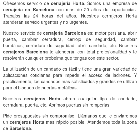
Ofrecemos servicio de
cerrajería Horta
. Somos una empresa de
Locales, Comercios y Naves Industriales
Cerrajeros Pedralbes
Cerrajeros Sant Just Desvern
cerrajería en Barcelona
con más de 20 años de experiencias.
Trabajos las 24 horas del años. Nuestros cerrajeros Horta
Comunidad
Cerrajeros Sarrià
Cerrajeros Gavà
atenderán servicio urgentes y no urgentes.
Cerrojo SAG Barcelona
Cerrajeros Bonanova
Cerrajeros Castelldefels
Nuestro servicio de
cerrajería Barcelona
es: motor persiana, abrir
puerta, cambiar cerradura, cerrojo de seguridad, cambiar
Cerrajeros Tres Torres
Cerrajeros Viladecans
bombines, cerradura de seguridad, abrir candado, etc. Nuestros
cerrajeros Barcelona
te atenderán con total profesionalidad y te
Cerrajeros Putget
Cerrajeros Sant Boi de Llobregat
resolverán cualquier probelma que tengas con este sector.
Cerrajeros Sant Gervasi
Cerrajeros El Prat de Llobregat
La utilización de un candado es fácil y tiene una gran variedad de
aplicaciones cotidianas para impedir el acceso de ladrones. Y
Cerrajeros Sagrada Familia
Cerrajeros Santa Coloma de Gramenet
prácticamente, los candados más sofisticados y grandes se utilizan
para el bloqueo de puertas metálicas.
Cerrajeros Gracia
Cerrajeros Badalona
Nuestros
cerrajeros Horta
abren cualquier tipo de candado,
Cerrajeros Guinardó
Cerrajeros Sant Feliu de Llobregat
cerradura, puerta, etc. Abrimos puertas sin romperlas.
Pide presupuestos sin compromiso. Llámanos que le enviaremos
Cerrajeros Vila Olímpica
Cerrajeros Molins de Rei
un
cerrajeros Horta
mas rápido posible. Atendemos toda la zona
de
Barcelona
.
Cerrajeros Poble Nou
Cerrajeros Sant Vicenç del Horts