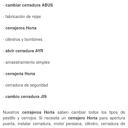
Cerrajeros Diagonal Mar
Cerrajeros Sant Cugat del Vallès
-
cambiar cerradura ABUS
Cerrajeros El Clot
Cerrajeros Cerdanyola del Vallès
- fabricación de rejas
Cerrajeros La Sagrera
Cerrajeros Montcada i Reixac
-
cerrajeros Horta
Cerrajeros Sant Andreu
Cerrajeros Rubí
- cilindros y bombines
Cerrajeros Horta
Cerrajeros Sant Quirze del Vallès
-
abrir cerradura AYR
Cerrajeros Vall d'Hebron
Cerrajeros Barberà del Vallès
- amaestramiento simples
Cerrajeros Vallcarca
Cerrajeros Ripollet
-
cerrajería Horta
Cerrajeros Vallvidrera
Cerrajeros Santa Perpètua de Mogoda
- cerradura de seguridad
Cerrajeros Barceloneta
Cerrajeros Mollet del Valles
-
cambio cerradura JIS
Cerrajeros Sabadell
Nuestros
cerrajeros Horta
saben cambiar todos los tipos de
Cerrajeros Terrassa
pestillo y cerrojos. Si necesita un
cerrajero Horta
para apertura
puerta, instalar cerradura, motor persiana, cilindro, cerradura de