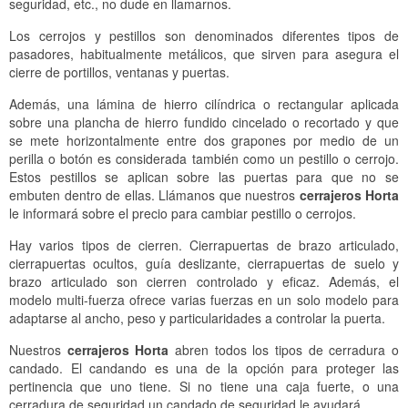
seguridad, etc., no dude en llamarnos.
Los cerrojos y pestillos son denominados diferentes tipos de
pasadores, habitualmente metálicos, que sirven para asegura el
cierre de portillos, ventanas y puertas.
Además, una lámina de hierro cilíndrica o rectangular aplicada
sobre una plancha de hierro fundido cincelado o recortado y que
se mete horizontalmente entre dos grapones por medio de un
perilla o botón es considerada también como un pestillo o cerrojo.
Estos pestillos se aplican sobre las puertas para que no se
embuten dentro de ellas. Llámanos que nuestros
cerrajeros Horta
le informará sobre el precio para cambiar pestillo o cerrojos.
Hay varios tipos de cierren. Cierrapuertas de brazo articulado,
cierrapuertas ocultos, guía deslizante, cierrapuertas de suelo y
brazo articulado son cierren controlado y eficaz. Además, el
modelo multi-fuerza ofrece varias fuerzas en un solo modelo para
adaptarse al ancho, peso y particularidades a controlar la puerta.
Nuestros
cerrajeros Horta
abren todos los tipos de cerradura o
candado. El candando es una de la opción para proteger las
pertinencia que uno tiene. Si no tiene una caja fuerte, o una
cerradura de seguridad un candado de seguridad le ayudará.