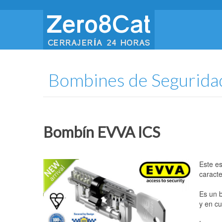
Bombines de Segurida
Bombín EVVA ICS
Este es
caracte
Es un b
y en cu