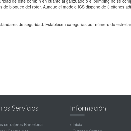
uridad de este bombín en cuanto al ganzuado o el bumping no se compo
es de bloqueo del rotor. Aunque el modelo ICS dispone de 3 pitones adi
tándares de seguridad. Establecen categorías por número de estrellas, 
ros Servicios
Información
as cerrajeros Barcelona
Inicio