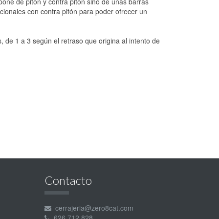
ne de pitón y contra pitón sino de unas barras
cionales con contra pitón para poder ofrecer un
de 1 a 3 según el retraso que origina al intento de
Contacto
cerrajeria@zero8cat.com
626 712 828