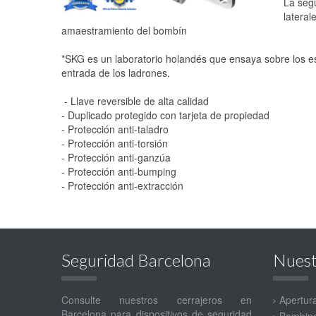
La seg
lateral
amaestramiento del bombín
*SKG es un laboratorio holandés que ensaya sobre los es
entrada de los ladrones.
- Llave reversible de alta calidad
- Duplicado protegido con tarjeta de propiedad
- Protección anti-taladro
- Protección anti-torsión
- Protección anti-ganzúa
- Protección anti-bumping
- Protección anti-extracción
Seguridad Barcelona
Nuest
Consulte nuestros cerrajeros en
Apertur
Barcelona para dispositivos de seguridad