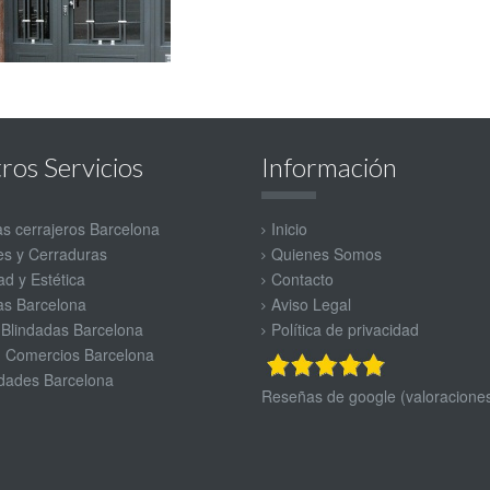
ros Servicios
Información
as cerrajeros Barcelona
Inicio
s y Cerraduras
Quienes Somos
d y Estética
Contacto
as Barcelona
Aviso Legal
 Blindadas Barcelona
Política de privacidad
, Comercios Barcelona
ades Barcelona
Reseñas de google (valoracione