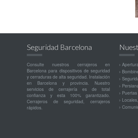
Seguridad Barcelona
Nuest
Consulte nuestros cerrajeros en
Apertur
Barcelona para dispositivos de seguridad
Bombine
y cerraduras de alta seguridad. Instalación
Segurida
en Barcelona y provincia. Nuestro
Persian
servicios de cerrajería es de total
Puertas
confianza y esta 100% garantizado.
Locales
Cerrajeros de seguridad, cerrajeros
Comunid
rápidos.