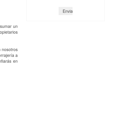
s sumar un
opietarios
n nosotros
rrajería a
fiarás en