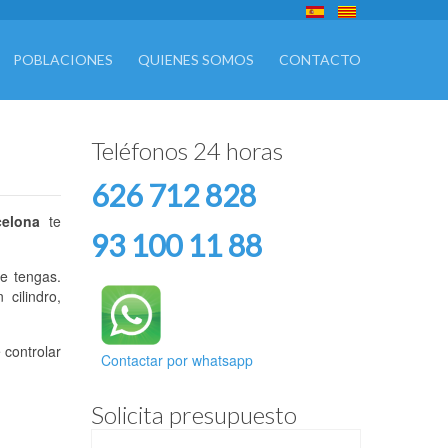
POBLACIONES
QUIENES SOMOS
CONTACTO
Teléfonos 24 horas
626 712 828
celona
te
93 100 11 88
ue tengas.
cilindro,
 controlar
Contactar por whatsapp
Solicita presupuesto