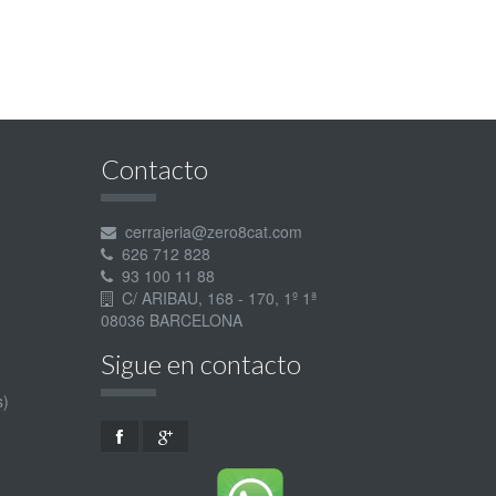
Contacto
cerrajeria@zero8cat.com
626 712 828
93 100 11 88
C/ ARIBAU, 168 - 170, 1º 1ª
08036 BARCELONA
Sigue en contacto
s)