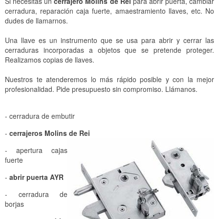
Si necesitas un
cerrajero Molins de Rei
para abrir puerta, cambiar
Cerrajeros Diagonal Mar
Cerrajeros Sant Cugat del Vallès
cerradura, reparación caja fuerte, amaestramiento llaves, etc. No
dudes de llamarnos.
Cerrajeros El Clot
Cerrajeros Cerdanyola del Vallès
Una llave es un instrumento que se usa para abrir y cerrar las
Cerrajeros La Sagrera
Cerrajeros Montcada i Reixac
cerraduras incorporadas a objetos que se pretende proteger.
Realizamos copias de llaves.
Cerrajeros Sant Andreu
Cerrajeros Rubí
Nuestros te atenderemos lo más rápido posible y con la mejor
Cerrajeros Horta
Cerrajeros Sant Quirze del Vallès
profesionalidad. Pide presupuesto sin compromiso. Llámanos.
Cerrajeros Vall d'Hebron
Cerrajeros Barberà del Vallès
- cerradura de embutir
Cerrajeros Vallcarca
Cerrajeros Ripollet
-
cerrajeros Molins de Rei
Cerrajeros Vallvidrera
Cerrajeros Santa Perpètua de Mogoda
- apertura cajas
Cerrajeros Barceloneta
Cerrajeros Mollet del Valles
fuerte
-
abrir puerta AYR
Cerrajeros Sabadell
- cerradura de
Cerrajeros Terrassa
borjas