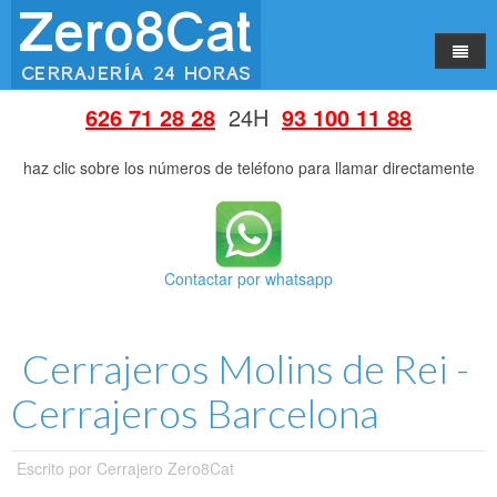
Inicio
626 71 28 28
24H
93 100 11 88
Servicios
haz clic sobre los números de teléfono para llamar directamente
Consejos
Bombines de Seguridad
Barrios
Escudos Protectores
Contactar por whatsapp
Poblaciones
Aperturas 24 Horas
Cerrajeros Eixample
Quienes somos
Bombines y Cerraduras
Cerrajeros Sants
Cerrajeros L'Hospitalet de Llobregat
Cerrajeros Molins de Rei -
Contacto
Seguridad y Estética
Cerrajeros Hostafrancs
Cerrajeros Cornella de Llobregat
Cerrajeros Barcelona
Persianas
Cerrajeros Les Corts
Cerrajeros Sant Joan Despí
Puertas Blindadas
Cerrajeros Maternitat
Cerrajeros Esplugues de Llobregat
Escrito por
Cerrajero Zero8Cat