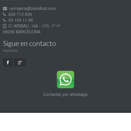
cerrajeria@zero8cat.com
626 712 828
93 100 11 88
C/ ARIBAU, 168 - 170, 1º 1ª
08036 BARCELONA
Sigue en contacto
Contactar por whatsapp
Zero8Cat cerrajería 24h 2026 cerrajeros Barcelona
Contacto