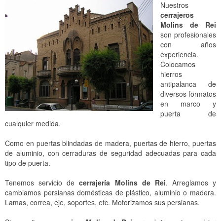
Nuestros
Locales, Comercios y Naves Industriales
Cerrajeros Pedralbes
Cerrajeros Sant Just Desvern
cerrajeros
Molins de Rei
Comunidad
Cerrajeros Sarrià
Cerrajeros Gavà
son profesionales
con años
Cerrojo SAG Barcelona
Cerrajeros Bonanova
Cerrajeros Castelldefels
experiencia.
Colocamos
Cerrajeros Tres Torres
Cerrajeros Viladecans
hierros
antipalanca de
Cerrajeros Putget
Cerrajeros Sant Boi de Llobregat
diversos formatos
en marco y
Cerrajeros Sant Gervasi
Cerrajeros El Prat de Llobregat
puerta de
cualquier medida.
Cerrajeros Sagrada Familia
Cerrajeros Santa Coloma de Gramenet
Como en puertas blindadas de madera, puertas de hierro, puertas
Cerrajeros Gracia
Cerrajeros Badalona
de aluminio, con cerraduras de seguridad adecuadas para cada
tipo de puerta.
Cerrajeros Guinardó
Cerrajeros Sant Feliu de Llobregat
Tenemos servicio de
cerrajería Molins de Rei
. Arreglamos y
Cerrajeros Vila Olímpica
Cerrajeros Molins de Rei
cambiamos persianas domésticas de plástico, aluminio o madera.
Lamas, correa, eje, soportes, etc. Motorizamos sus persianas.
Cerrajeros Poble Nou
Cerrajeros Sant Vicenç del Horts