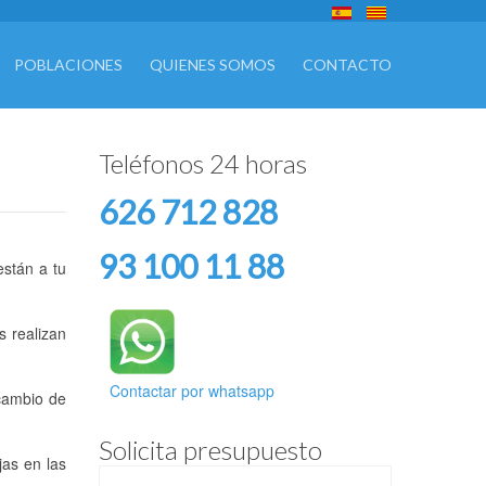
POBLACIONES
QUIENES SOMOS
CONTACTO
Teléfonos 24 horas
626 712 828
93 100 11 88
están a tu
s realizan
Contactar por whatsapp
cambio de
Solicita presupuesto
jas en las