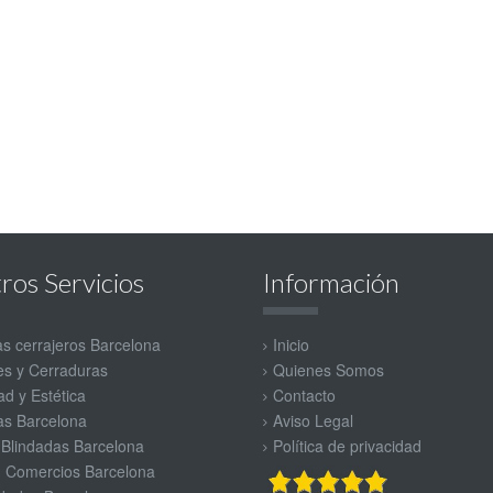
ros Servicios
Información
as cerrajeros Barcelona
Inicio
s y Cerraduras
Quienes Somos
d y Estética
Contacto
as Barcelona
Aviso Legal
 Blindadas Barcelona
Política de privacidad
, Comercios Barcelona