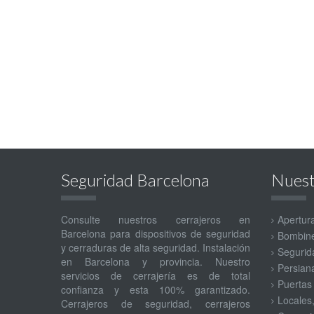
Seguridad Barcelona
Nuest
Consulte nuestros cerrajeros en
Apertur
Barcelona para dispositivos de seguridad
Bombine
y cerraduras de alta seguridad. Instalación
Segurida
en Barcelona y provincia. Nuestro
Persian
servicios de cerrajería es de total
Puertas
confianza y esta 100% garantizado.
Locales
Cerrajeros de seguridad, cerrajeros