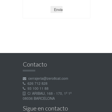
Contacto
cerrajeria@zero8cat.com
626 712 828
93 100 11 88
C/ ARIBAU, 168 - 170, 1º 1ª
08036 BARCELONA
Sigue en contacto