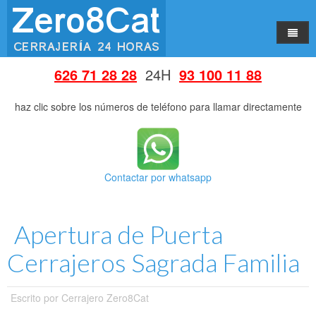
Inicio
626 71 28 28
24H
93 100 11 88
Servicios
haz clic sobre los números de teléfono para llamar directamente
Consejos
Bombines de Seguridad
Barrios
Escudos Protectores
Contactar por whatsapp
Poblaciones
Aperturas 24 Horas
Cerrajeros Eixample
Quienes somos
Bombines y Cerraduras
Cerrajeros Sants
Cerrajeros L'Hospitalet de Llobregat
Apertura de Puerta
Contacto
Seguridad y Estética
Cerrajeros Hostafrancs
Cerrajeros Cornella de Llobregat
Cerrajeros Sagrada Familia
Persianas
Cerrajeros Les Corts
Cerrajeros Sant Joan Despí
Puertas Blindadas
Cerrajeros Maternitat
Cerrajeros Esplugues de Llobregat
Escrito por
Cerrajero Zero8Cat