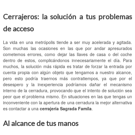
Locales, Comercios y Naves Industriales
Cerrajeros Pedralbes
Cerrajeros Sant Just Desvern
Cerrajeros: la solución a tus problemas
Comunidad
Cerrajeros Sarrià
Cerrajeros Gavà
de acceso
Cerrojo SAG Barcelona
Cerrajeros Bonanova
Cerrajeros Castelldefels
Cerrajeros Tres Torres
Cerrajeros Viladecans
La vida en una metrópolis tiende a ser muy acelerada y agitada.
Son muchas las ocasiones en las que por andar apresurados
Cerrajeros Putget
Cerrajeros Sant Boi de Llobregat
cometemos errores, como dejar las llaves de casa o del coche
dentro de estos, complicándonos innecesariamente el día. Para
Cerrajeros Sant Gervasi
Cerrajeros El Prat de Llobregat
muchos, la solución más rápida es tratar de forzar la entrada por
cuenta propia con algún objeto que tengamos a nuestro alcance,
Cerrajeros Sagrada Familia
Cerrajeros Santa Coloma de Gramenet
pero esto podría traernos más contratiempos, ya que por el
desespero y la inexperiencia podríamos dañar el mecanismo
Cerrajeros Gracia
Cerrajeros Badalona
interno de la cerradura, provocando que el intento de solución sea
peor que el problema mismo. En situaciones en las que tengas un
Cerrajeros Guinardó
Cerrajeros Sant Feliu de Llobregat
inconveniente con la apertura de una cerradura la mejor alternativa
es contactar a una
cerrajería Sagrada Famíla
.
Cerrajeros Vila Olímpica
Cerrajeros Molins de Rei
Al alcance de tus manos
Cerrajeros Poble Nou
Cerrajeros Sant Vicenç del Horts