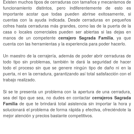
Cerrajeros Diagonal Mar
Cerrajeros Sant Cugat del Vallès
Existen muchos tipos de cerraduras con tamaños y mecanismos de
funcionamiento distintos, pero indiferentemente de esto es
Cerrajeros El Clot
Cerrajeros Cerdanyola del Vallès
importante acotar que todas pueden abrirse exitosamente, si
cuentas con la ayuda indicada. Desde cerraduras en pequeños
Cerrajeros La Sagrera
Cerrajeros Montcada i Reixac
cofres hasta cerraduras más grandes, como las de la puerta de la
casa o locales comerciales pueden ser abiertas si las dejas en
Cerrajeros Sant Andreu
Cerrajeros Rubí
manos de un competente
cerrajero Sagrada Familia
, ya que
cuenta con las herramientas y la experiencia para poder hacerlo.
Cerrajeros Horta
Cerrajeros Sant Quirze del Vallès
Un maestro de la cerrajería, además de poder abrir cerraduras de
Cerrajeros Vall d'Hebron
Cerrajeros Barberà del Vallès
todo tipo sin problemas, también te dará la seguridad de hacer
todo el proceso sin que se genere ningún tipo de daño ni en la
Cerrajeros Vallcarca
Cerrajeros Ripollet
puerta, ni en la cerradura, garantizando así total satisfacción con el
trabajo realizado.
Cerrajeros Vallvidrera
Cerrajeros Santa Perpètua de Mogoda
Si se te presenta un problema con la apertura de una cerradura,
Cerrajeros Barceloneta
Cerrajeros Mollet del Valles
sea del tipo que sea, no dudes en contactar
cerrajeros Sagrada
Familia
de que te brindará total asistencia sin importar la hora y
Cerrajeros Sabadell
solucionará el problema de forma rápida y efectiva, ofreciéndote la
mejor atención y precios bastante competitivos.
Cerrajeros Terrassa